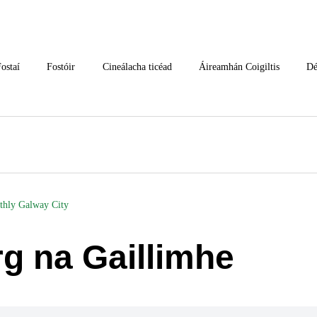
ostaí
Fostóir
Cineálacha ticéad
Áireamhán Coigiltis
Dé
thly Galway City
rg na Gaillimhe