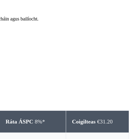
háin agus bailíocht.
Ráta ÁSPC
8%*
Coigilteas
€31.20