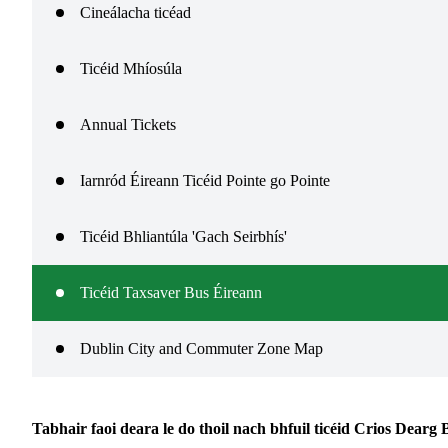
Cineálacha ticéad
Ticéid Mhíosúla
Annual Tickets
Iarnród Éireann Ticéid Pointe go Pointe
Ticéid Bhliantúla 'Gach Seirbhís'
Ticéid Taxsaver Bus Éireann
Dublin City and Commuter Zone Map
Tabhair faoi deara le do thoil nach bhfuil ticéid Crios Dear