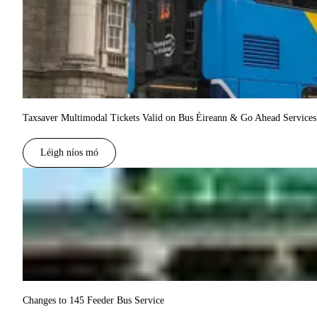
Taxsaver Multimodal Tickets Valid on Bus Éireann & Go Ahead Services 
Léigh níos mó
Changes to 145 Feeder Bus Service