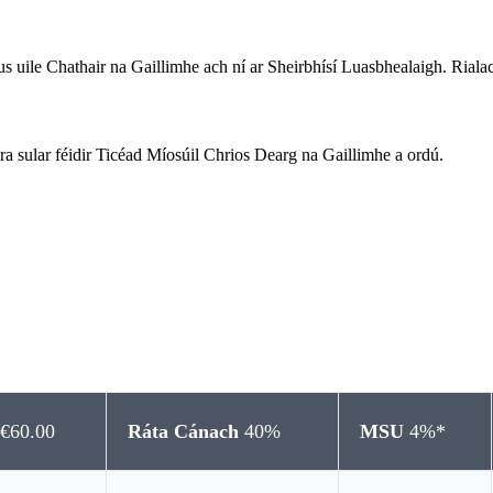
us uile Chathair na Gaillimhe ach ní ar Sheirbhísí Luasbhealaigh. Rialac
tóra sular féidir Ticéad Míosúil Chrios Dearg na Gaillimhe a ordú.
s
€60.00
Ráta Cánach
40%
MSU
4%*