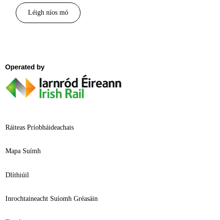
Léigh níos mó
Ráiteas Príobháideachais
Mapa Suímh
Dlíthiúil
Inrochtaineacht Suíomh Gréasáin