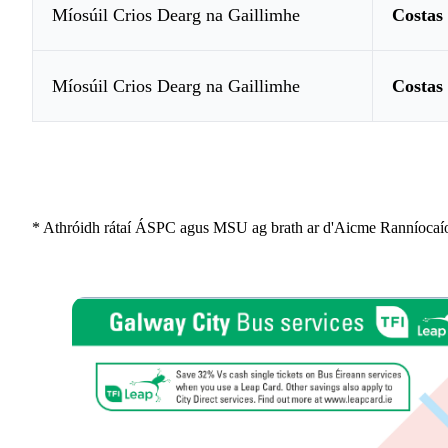
Míosúil Crios Dearg na Gaillimhe
Costa
Míosúil Crios Dearg na Gaillimhe
Costa
* Athróidh rátaí ÁSPC agus MSU ag brath ar d'Aicme Ranníocaío