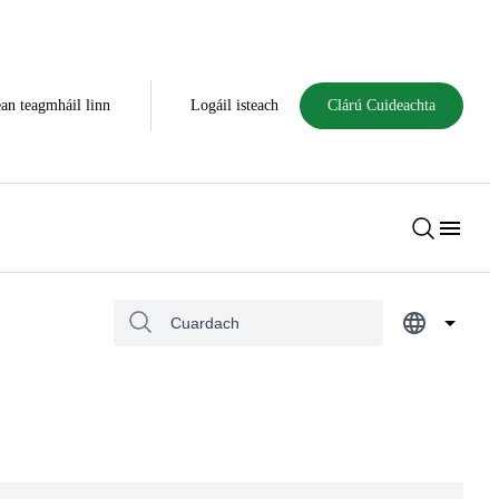
an teagmháil linn
Logáil isteach
Clárú Cuideachta