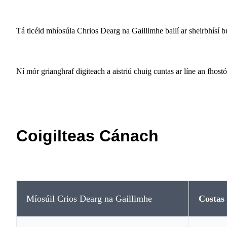
Tá ticéid mhíosúla Chrios Dearg na Gaillimhe bailí ar sheirbhísí b
Ní mór grianghraf digiteach a aistriú chuig cuntas ar líne an fhos
Coigilteas Cánach
Míosúil Crios Dearg na Gaillimhe
Costa