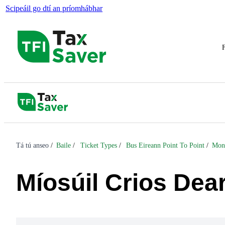
Scipeáil go dtí an príomhábhar
F
Tá tú anseo
Baile
Ticket Types
Bus Eireann Point To Point
Mon
Míosúil Crios Dea