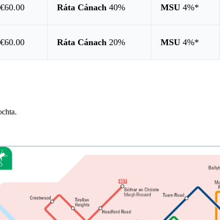
s
€60.00
Ráta Cánach
40%
MSU
4%*
s
€60.00
Ráta Cánach
20%
MSU
4%*
chta.